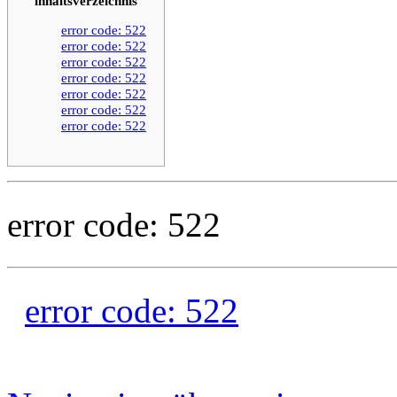
inhaltsverzeichnis
error code: 522
error code: 522
error code: 522
error code: 522
error code: 522
error code: 522
error code: 522
error code: 522
error code: 522