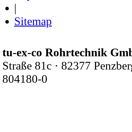
|
Sitemap
tu-ex-co Rohrtechnik G
Straße 81c · 82377 Penzber
804180-0