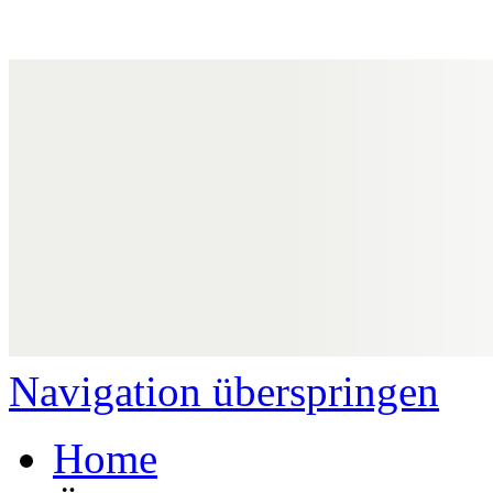
Navigation überspringen
Home