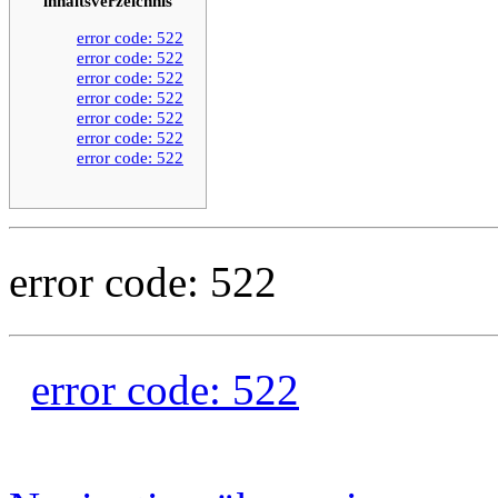
inhaltsverzeichnis
error code: 522
error code: 522
error code: 522
error code: 522
error code: 522
error code: 522
error code: 522
error code: 522
error code: 522