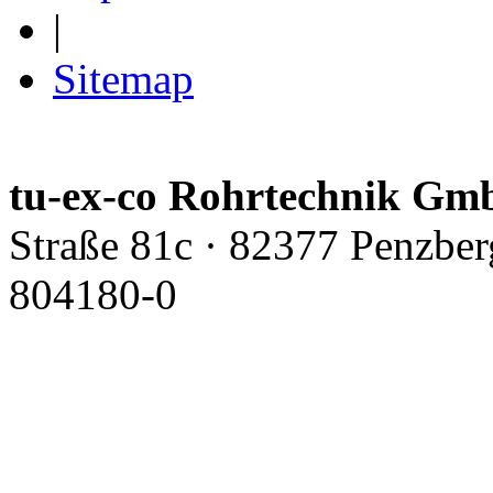
|
Sitemap
tu-ex-co Rohrtechnik G
Straße 81c · 82377 Penzber
804180-0