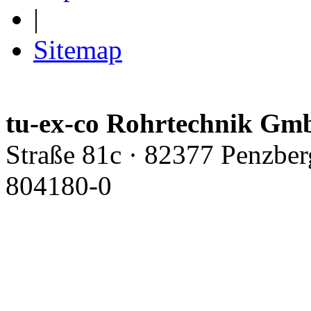
|
Sitemap
tu-ex-co Rohrtechnik G
Straße 81c · 82377 Penzber
804180-0