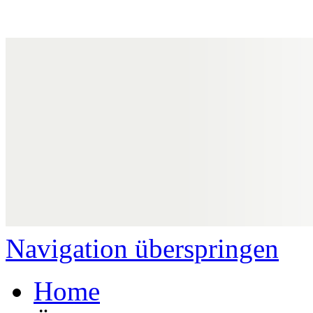
Navigation überspringen
Home