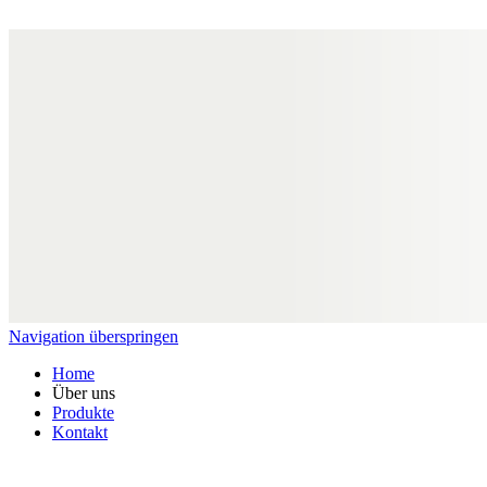
Navigation überspringen
Home
Über uns
Produkte
Kontakt