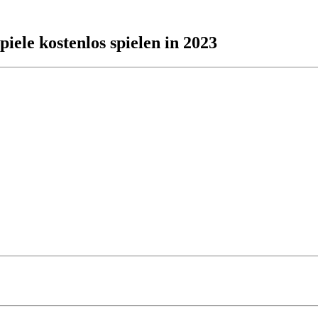
ele kostenlos spielen in 2023