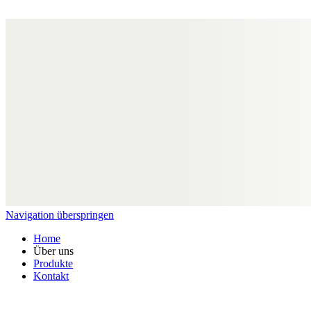
Navigation überspringen
Home
Über uns
Produkte
Kontakt