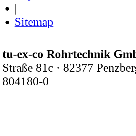
|
Sitemap
tu-ex-co Rohrtechnik G
Straße 81c · 82377 Penzber
804180-0