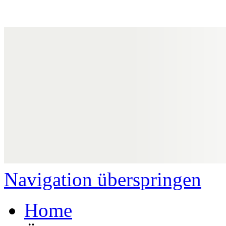
Navigation überspringen
Home