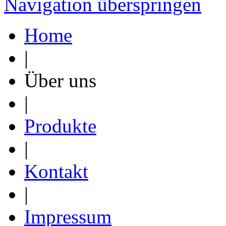
Navigation überspringen
Home
|
Über uns
|
Produkte
|
Kontakt
|
Impressum