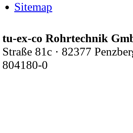
Sitemap
tu-ex-co Rohrtechnik G
Straße 81c · 82377 Penzber
804180-0