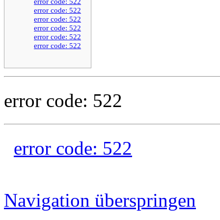
error code: 522
error code: 522
error code: 522
error code: 522
error code: 522
error code: 522
error code: 522
error code: 522
Navigation überspringen